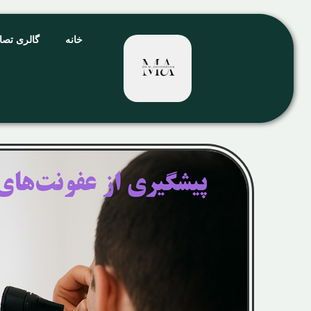
خانه
گالری تصا