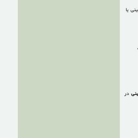
نی یا
نی
در