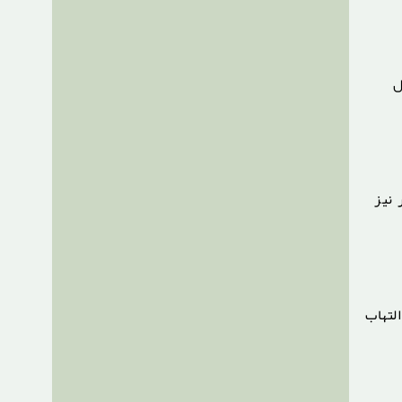
ل
 نیز
لتهاب