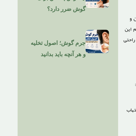
گوش ضرر دارد؟
 و
م این
راحتی
جرم گوش؛ اصول تخلیه
و هر آنچه باید بدانید
تهاب