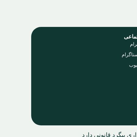
ماعی
رام
ستاگرام
یوب