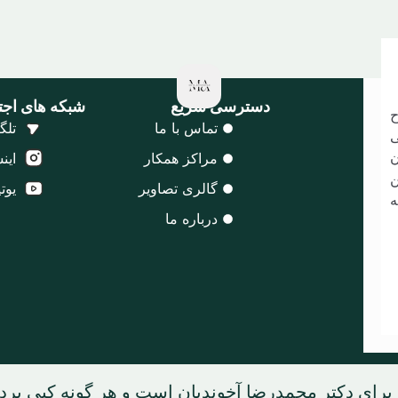
دسترسی سریع
شبکه های اجت
ح
تماس با ما
تلگ
ی
ن
مراکز همکار
این
ن
گالری تصاویر
یوت
ه
درباره ما