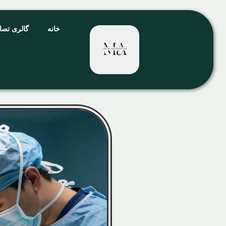
خانه
گالری تصا