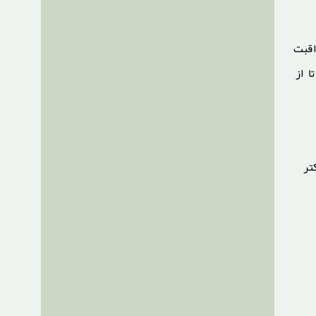
اقبت
 از
تر