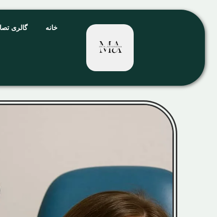
خانه
گالری تصا