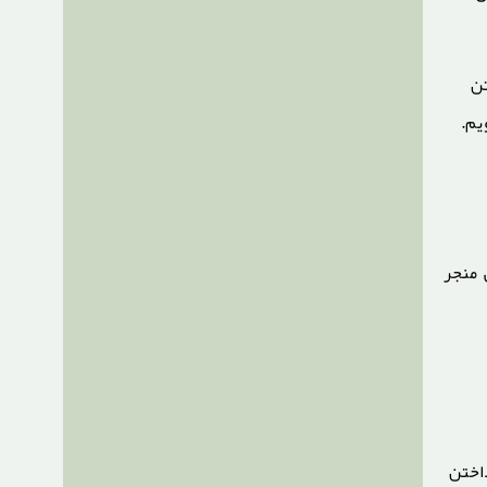
تن
یم.
 منجر
اختن