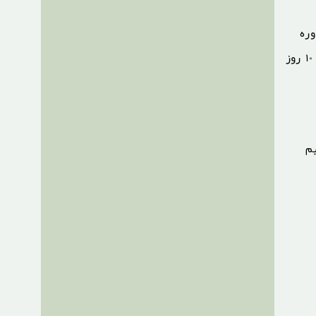
ره
مراقبت های بعد از جا انداختن بینی باید از خیس شدن، فشار دادن یا دستکاری این قالب خودداری شود. معمولاً این قالب تا ۷ الی ۱۰ روز
تئین به ترمیم