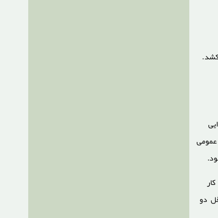
عت طول می‌کشد.
یی
عمومی
د.
کار
قل دو