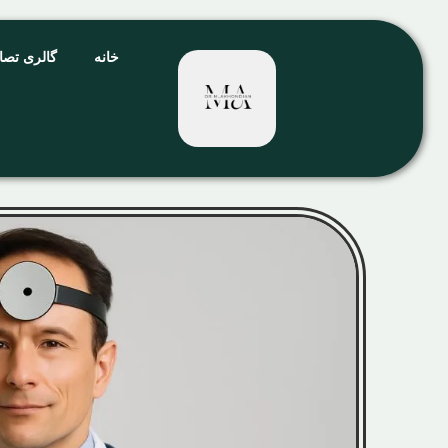
خانه
گالری تصا