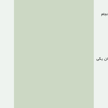
جام
ن یکی